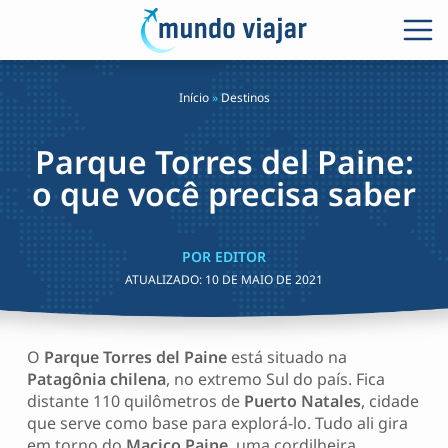
Início
»
Destinos
Parque Torres del Paine:
o que você precisa saber
POR EDITOR
ATUALIZADO:
10 DE MAIO DE 2021
O
Parque Torres del Paine
está situado na
Patagônia chilena
, no extremo Sul do país. Fica
distante 110 quilômetros de
Puerto Natales
, cidade
que serve como base para explorá-lo. Tudo ali gira
em torno do
Maciço Paine
, uma cordilheira