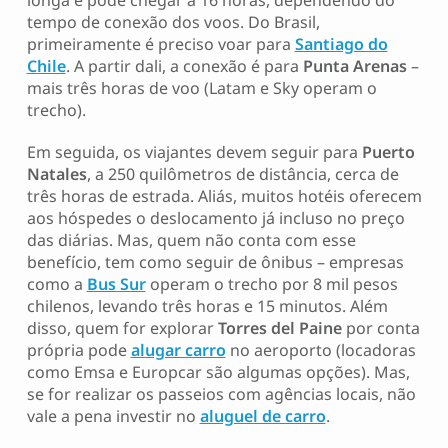
longa e pode chegar a 16 horas, dependendo do
tempo de conexão dos voos. Do Brasil,
primeiramente é preciso voar para
Santiago do
Chile
. A partir dali, a conexão é para
Punta Arenas
–
mais três horas de voo (Latam e Sky operam o
trecho).
Em seguida, os viajantes devem seguir para
Puerto
Natales
, a 250 quilômetros de distância, cerca de
três horas de estrada. Aliás, muitos hotéis oferecem
aos hóspedes o deslocamento já incluso no preço
das diárias. Mas, quem não conta com esse
benefício, tem como seguir de ônibus – empresas
como a
Bus Sur
operam o trecho por 8 mil pesos
chilenos, levando três horas e 15 minutos. Além
disso, quem for explorar
Torres del Paine
por conta
própria pode
alugar carro
no aeroporto (locadoras
como Emsa e Europcar são algumas opções). Mas,
se for realizar os passeios com agências locais, não
vale a pena investir no
aluguel de carro
.