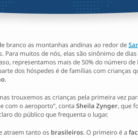
de branco as montanhas andinas ao redor de
San
s. Para muitos de nós, elas são sinônimo de dia
acaso, representamos mais de 50% do número de
parte dos hóspedes é de famílias com crianças qu
no
.
as trouxemos as crianças pela primeira vez par
e com o aeroporto”, conta
Sheila Zynger
, que f
claro do público que frequenta o lugar.
e atraem tanto os
brasileiros
. O primeiro é a
fa