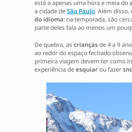
está a apenas uma hora e meia do
a cidade de
São Paulo
. Além disso
do idioma
: na temporada, são cerc
parte deles fala ao menos um pou
De quebra, as
crianças
de 4 a 9 an
ao redor do espaço fechado observ
primeira viagem devem ter como ins
experiência de
esquiar
ou fazer
sn