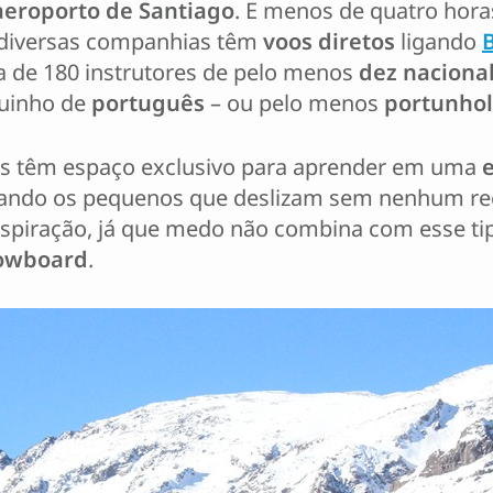
aeroporto de Santiago
. E menos de quatro hora
, diversas companhias têm
voos diretos
ligando
B
a de 180 instrutores de pelo menos
dez naciona
quinho de
português
– ou pelo menos
portunhol
os têm espaço exclusivo para aprender em uma
ando os pequenos que deslizam sem nenhum rece
piração, já que medo não combina com esse tipo
owboard
.