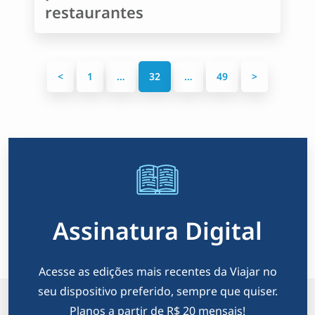
restaurantes
P
<
1
…
32
…
49
>
a
g
i
n
a
Assinatura Digital
ç
ã
Acesse as edições mais recentes da Viajar no
o
seu dispositivo preferido, sempre que quiser.
Planos a partir de R$ 20 mensais!