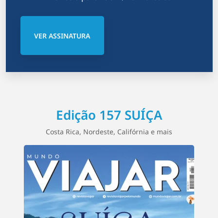
d
e
VER ASSINATURA
p
o
s
t
Edição 157 SUÍÇA
s
Costa Rica, Nordeste, Califórnia e mais