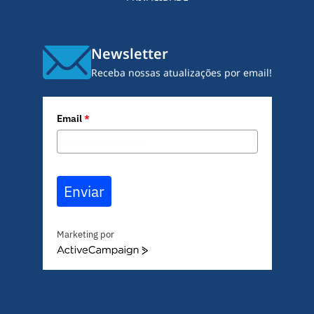
Newsletter
Receba nossas atualizações por email!
Email
*
Enviar
Marketing por
A
c
t
i
v