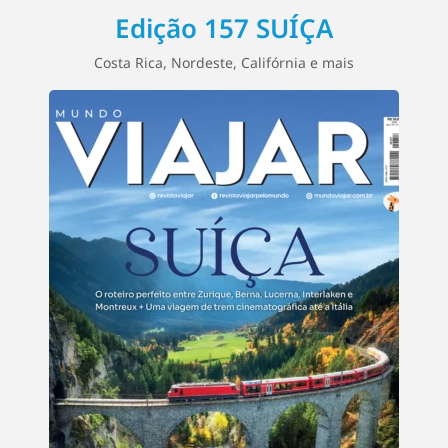
Edição 157 SUÍÇA
s
Costa Rica, Nordeste, Califórnia e mais