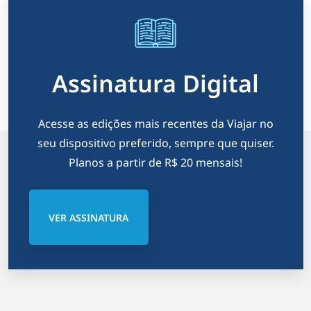
i
n
a
Assinatura Digital
ç
ã
Acesse as edições mais recentes da Viajar no
o
seu dispositivo preferido, sempre que quiser.
Planos a partir de R$ 20 mensais!
d
e
VER ASSINATURA
p
o
s
t