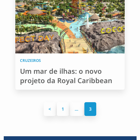
CRUZEIROS
Um mar de ilhas: o novo
projeto da Royal Caribbean
P
<
1
…
3
a
g