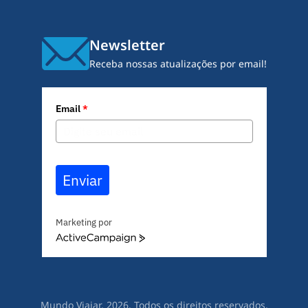
Newsletter
Receba nossas atualizações por email!
Email
*
Enviar
Marketing por
A
c
t
i
v
Mundo Viajar. 2026. Todos os direitos reservados.