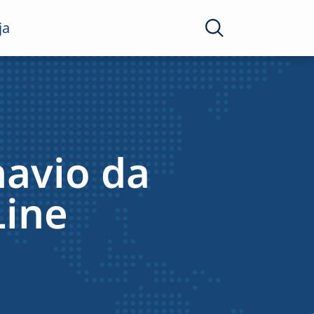
ja
navio da
Line