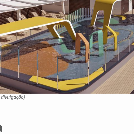
 divulgação)
a