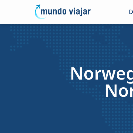
D
Norwegi
Nor