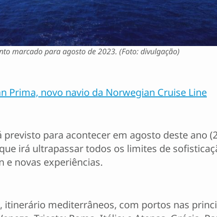
to marcado para agosto de 2023. (Foto: divulgação)
 Prima, novo navio da Norwegian Cruise Line
 previsto para acontecer em agosto deste ano (
ue irá ultrapassar todos os limites de sofisticaç
n e novas experiências.
, itinerário mediterrâneos, com portos nas princi