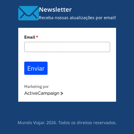
Newsletter
Receba nossas atualizações por email!
Email
*
Enviar
Marketing por
A
c
t
i
v
Mundo Viajar. 2026. Todos os direitos reservados.
e
C