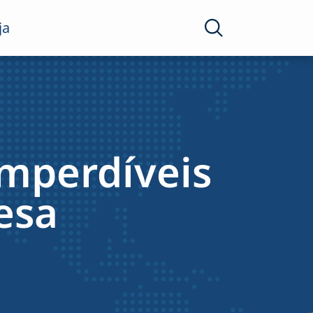
ja
imperdíveis
esa