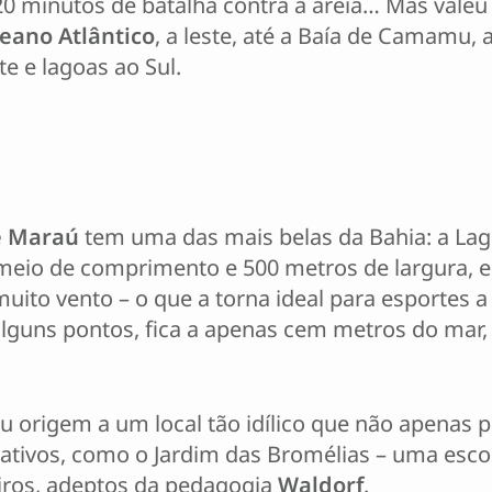
 20 minutos de batalha contra a areia… Mas valeu
eano Atlântico
, a leste, até a Baía de Camamu, a
e e lagoas ao Sul.
e Maraú
tem uma das mais belas da Bahia: a La
meio de comprimento e 500 metros de largura, e
uito vento – o que a torna ideal para esportes a 
lguns pontos, fica a apenas cem metros do mar, 
deu origem a um local tão idílico que não apenas
ativos, como o Jardim das Bromélias – uma escol
iros, adeptos da pedagogia
Waldorf
.