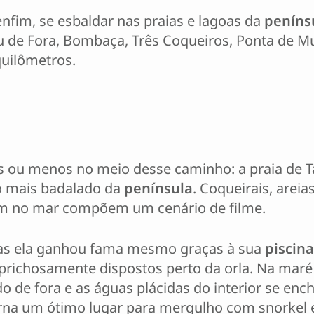
 enfim, se esbaldar nas praias e lagoas da
peníns
u de Fora, Bombaça, Três Coqueiros, Ponta de Mu
quilômetros.
is ou menos no meio desse caminho: a praia de
T
ho mais badalado da
península
. Coqueirais, areia
m no mar compõem um cenário de filme.
s ela ganhou fama mesmo graças à sua
piscina
prichosamente dispostos perto da orla. Na maré 
do de fora e as águas plácidas do interior se en
rna um ótimo lugar para mergulho com snorkel 