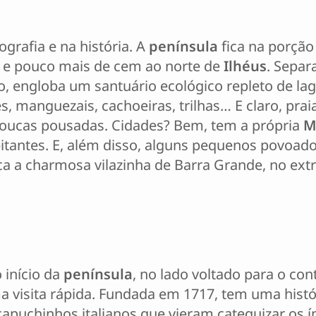
grafia e na história. A
península
fica na porção 
e pouco mais de cem ao norte de
Ilhéus
. Sepa
o, engloba um santuário ecológico repleto de la
fes, manguezais, cachoeiras, trilhas… E claro, pra
oucas pousadas. Cidades? Bem, tem a própria
M
itantes. E, além disso, alguns pequenos povoad
aca a charmosa vilazinha de Barra Grande, no ext
 início da
península
, no lado voltado para o con
visita rápida. Fundada em 1717, tem uma histór
apuchinhos italianos que vieram catequizar os í