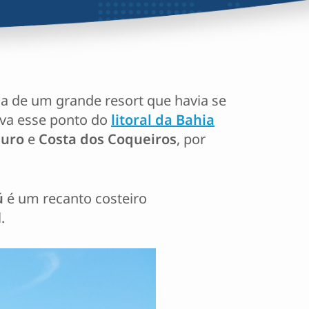
ia de um grande resort que havia se
xava esse ponto do
litoral da Bahia
guro
e
Costa dos Coqueiros
, por
ú
é um recanto costeiro
.