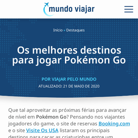
Início
»
Destaques
Os melhores destinos
para jogar Pokémon Go
POR VIAJAR PELO MUNDO
ATUALIZADO:
21 DE MAIO DE 2020
Que tal aproveitar as próximas férias para avançar
de nível em
Pokémon Go
? Pensando nos viajantes
jogadores do game, o site de reservas
Booking.com
e o site
Visite Os USA
listaram os principais
destinos para caçar as criaturinhas entre um