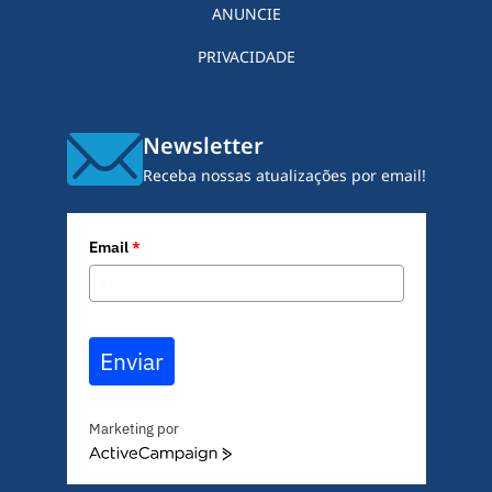
ANUNCIE
PRIVACIDADE
Newsletter
Receba nossas atualizações por email!
Email
*
Enviar
Marketing por
A
c