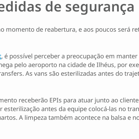
edidas de segurança 
no momento de reabertura, e aos poucos será r
t
, é possível perceber a preocupação em manter
hega pelo aeroporto na cidade de Ilhéus, por ex
ransfers. As vans são esterilizadas antes do traj
mento receberão EPIs para atuar junto ao client
esterilização antes da equipe colocá-las no tr
artos. A limpeza também acontece na balsa e no 