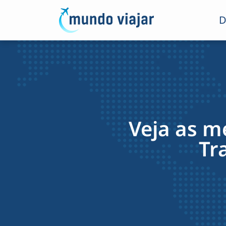
D
Veja as m
Tr