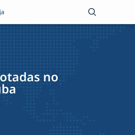
ja
dotadas no
uba