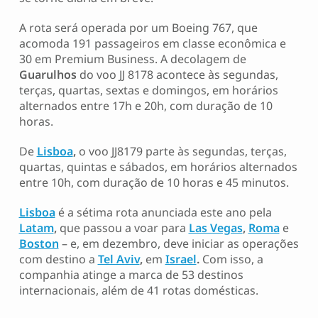
A rota será operada por um Boeing 767, que
acomoda 191 passageiros em classe econômica e
30 em Premium Business. A decolagem de
Guarulhos
do voo JJ 8178 acontece às segundas,
terças, quartas, sextas e domingos, em horários
alternados entre 17h e 20h, com duração de 10
horas.
De
Lisboa
,
o voo JJ8179 parte às segundas, terças,
quartas, quintas e sábados, em horários alternados
entre 10h, com duração de 10 horas e 45 minutos.
Lisboa
é a sétima rota anunciada este ano pela
Latam
,
que passou a voar para
Las Vegas
,
Roma
e
Boston
– e, em dezembro, deve iniciar as operações
com destino a
Tel Aviv
,
em
Israel
.
Com isso, a
companhia atinge a marca de 53 destinos
internacionais, além de 41 rotas domésticas.