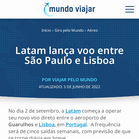
Início
»
Giro pelo Mundo
»
Aéreo
Latam lança voo entre
São Paulo e Lisboa
POR VIAJAR PELO MUNDO
ATUALIZADO:
3 DE JUNHO DE 2022
No dia 2 de setembro, a
Latam
começa a operar
seu novo voo direto entre o aeroporto de
Guarulhos
e
Lisboa
,
em
Portugal
.
A frequência
será de cinco saídas semanais, com previsão de que
se torne diária em breve.