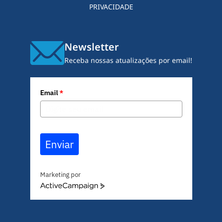
PRIVACIDADE
Newsletter
Receba nossas atualizações por email!
Email
*
Enviar
Marketing por
A
c
t
i