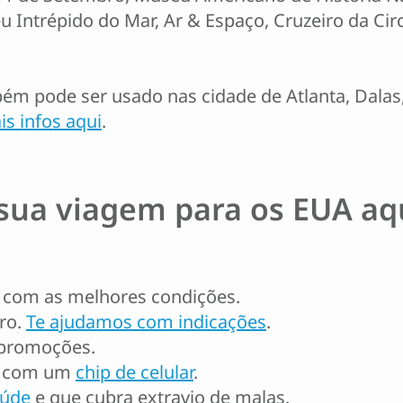
trépido do Mar, Ar & Espaço, Cruzeiro da Circl
ém pode ser usado nas cidade de Atlanta, Dalas,
s infos aqui
.
sua viagem para os EUA aqu
com as melhores condições.
rro.
Te ajudamos com indicações
.
promoções.
da com um
chip de celular
.
aúde
e que cubra extravio de malas.