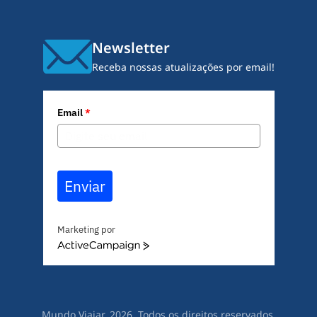
Newsletter
Receba nossas atualizações por email!
Email
*
Enviar
Marketing por
A
c
t
i
v
Mundo Viajar. 2026. Todos os direitos reservados.