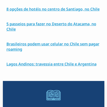
8 opções de hotéis no centro de Santiago, no Chile
5 passeios para fazer no Deserto do Atacama, no
Chile
Brasileiros podem usar celular no Chile sem pagar
roaming
Lagos Andinos: travessia entre Chile e Argentina