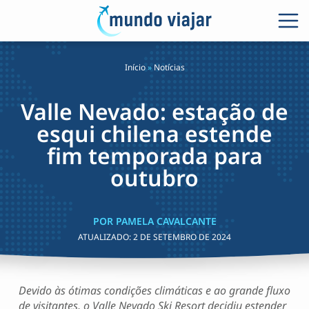
Início
»
Notícias
Valle Nevado: estação de
esqui chilena estende
fim temporada para
outubro
POR PAMELA CAVALCANTE
ATUALIZADO:
2 DE SETEMBRO DE 2024
Devido às ótimas condições climáticas e ao grande fluxo
de visitantes, o Valle Nevado Ski Resort decidiu estender