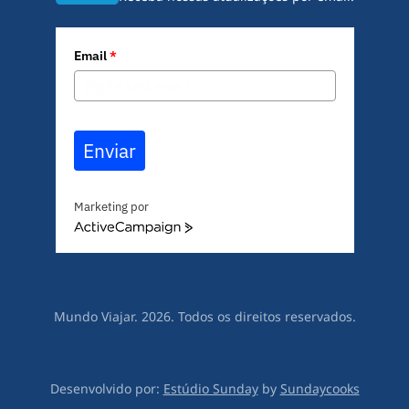
Email
*
Enviar
Marketing por
A
c
t
i
v
Mundo Viajar. 2026. Todos os direitos reservados.
e
C
a
m
Desenvolvido por:
Estúdio Sunday
by
Sundaycooks
p