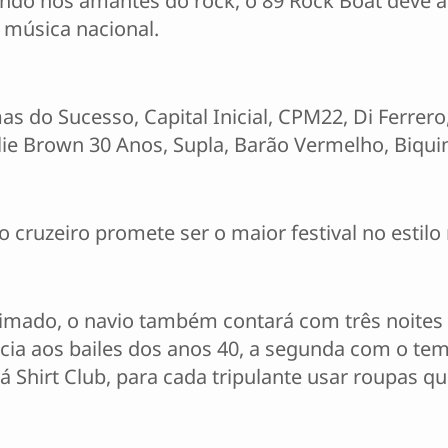
do nos amantes do rock, o 89 Rock Boat deve 
música nacional.
s do Sucesso, Capital Inicial, CPM22, Di Ferrero,
ie Brown 30 Anos, Supla, Barão Vermelho, Biquin
 cruzeiro promete ser o maior festival no estil
nimado, o navio também contará com três noites
cia aos bailes dos anos 40, a segunda com o tema
será Shirt Club, para cada tripulante usar roupas