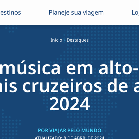
estinos
Planeje sua viagem
Lo
Início
»
Destaques
 música em alto-
ais cruzeiros de 
2024
POR VIAJAR PELO MUNDO
ATUALIZADO:
8 DE ABRIL DE 2024