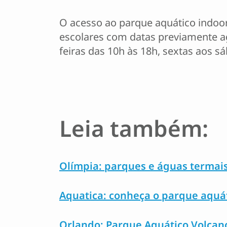
O acesso ao parque aquático indoo
escolares com datas previamente 
feiras das 10h às 18h, sextas aos 
Leia também:
Olímpia: parques e águas termais
Aquatica: conheça o parque aquá
Orlando: Parque Aquático Volcan