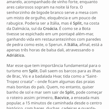
amarelo, acompanhado de vinho forte, enquanto
ares calorosos sopram na noite lá fora. O
senhorzinho de bigode branco serve a mesa com
um misto de orgulho, eloquência e um pouco de
rabugice. Poderia ser a Itália, mas é
Split,
na costa
da Dalmácia, sul da
Croácia.
É como se a Bota
tivesse se espichado em um pontapé além-mar,
ganhando vida em restaurantezinhos com paredes
de pedra como este, o Sperun. A
Itália,
afinal, está a
apenas três horas de balsa dali, atravessando o
Adriático.
Mar esse que tem importância fundamental para o
turismo em
Split.
Dali saem os barcos para as ilhas
de Brac, Vis e a badalada Hvar, tida como a “Saint-
Tropez croata” – onde ficam algumas das praias
mais bonitas do país. Quem, no entanto, quiser
banho de sol e mar sem sair de
Split,
pode começar
o roteiro assim: primeiro,
Bacvice,
a enseada mais
popular, a 15 minutos de caminhada desde o centro
histórico, com bares, duchas, cadeiras e guarda-