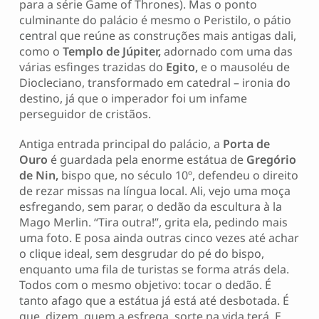
para a série Game of Thrones). Mas o ponto
culminante do palácio é mesmo o Peristilo, o pátio
central que reúne as construções mais antigas dali,
como o
Templo de Júpiter,
adornado com uma das
várias esfinges trazidas do
Egito,
e o mausoléu de
Diocleciano, transformado em catedral – ironia do
destino, já que o imperador foi um infame
perseguidor de cristãos.
Antiga entrada principal do palácio, a
Porta de
Ouro
é guardada pela enorme estátua de
Gregório
de
Nin,
bispo que, no século 10º, defendeu o direito
de rezar missas na língua local. Ali, vejo uma moça
esfregando, sem parar, o dedão da escultura à la
Mago Merlin. “Tira outra!”, grita ela, pedindo mais
uma foto. E posa ainda outras cinco vezes até achar
o clique ideal, sem desgrudar do pé do bispo,
enquanto uma fila de turistas se forma atrás dela.
Todos com o mesmo objetivo: tocar o dedão. É
tanto afago que a estátua já está até desbotada. É
que, dizem, quem a esfrega, sorte na vida terá. E