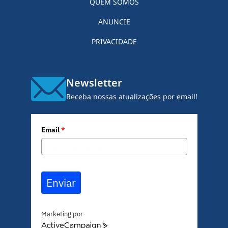
QUEM SOMOS
ANUNCIE
PRIVACIDADE
Newsletter
Receba nossas atualizações por email!
Email
*
Enviar
Marketing por
A