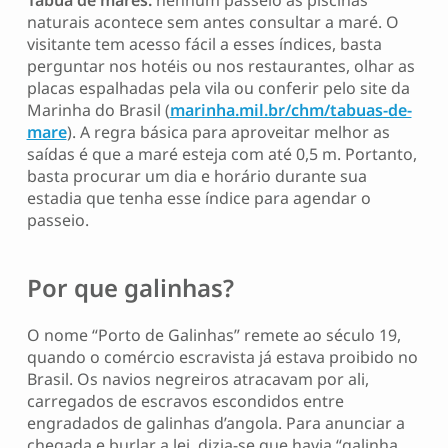
Tábua de marés:
nenhum passeio às piscinas
naturais acontece sem antes consultar a maré. O
visitante tem acesso fácil a esses índices, basta
perguntar nos hotéis ou nos restaurantes, olhar as
placas espalhadas pela vila ou conferir pelo site da
Marinha do Brasil (
marinha.mil.br/chm/tabuas-de-
mare
). A regra básica para aproveitar melhor as
saídas é que a maré esteja com até 0,5 m. Portanto,
basta procurar um dia e horário durante sua
estadia que tenha esse índice para agendar o
passeio.
Por que galinhas?
O nome “Porto de Galinhas” remete ao século 19,
quando o comércio escravista já estava proibido no
Brasil. Os navios negreiros atracavam por ali,
carregados de escravos escondidos entre
engradados de galinhas d’angola. Para anunciar a
chegada e burlar a lei, dizia-se que havia “galinha