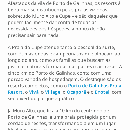
Afastados da vila de Porto de Galinhas, os resorts à
beira-mar se distribuem pelas praias vizinhas,
sobretudo Muro Alto e Cupe – e são daqueles que
podem facilmente dar conta de todas as
necessidades dos hóspedes, a ponto de não
precisar sair para nada.
A Praia do Cupe atende tanto o pessoal do surfe,
com ótimas ondas e campeonatos que pipocam ao
longo do ano, como as famílias que buscam as
piscinas naturais formadas nas partes mais rasas. A
cinco km de Porto de Galinhas, conta com uma
porção variada de hospedagem. O destaque são os
resorts completos, como o
Porto de Galinhas Praia
Resort
, o
Vivá
, o
Village
, o
Ocaporã
e o
Enotel
, com
seu divertido parque aquático.
Já Muro Alto, que fica a 10 km do centrinho de
Porto de Galinhas, é uma praia protegida por um
cordão de recifes, transformando-a em um lugar
ideal para descansar e nadar em águas tranquilas.