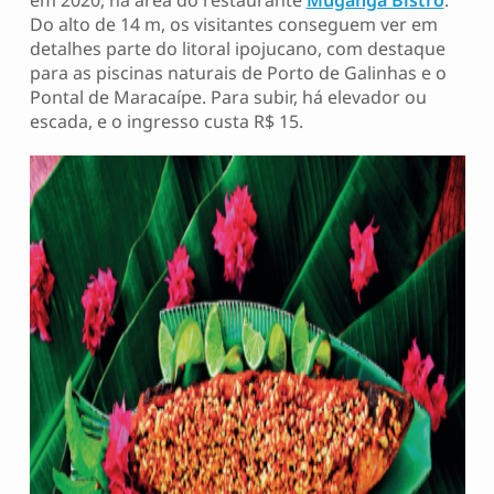
em 2020, na área do restaurante
Muganga Bistrô
.
Do alto de 14 m, os visitantes conseguem ver em
detalhes parte do litoral ipojucano, com destaque
para as piscinas naturais de Porto de Galinhas e o
Pontal de Maracaípe. Para subir, há elevador ou
escada, e o ingresso custa R$ 15.