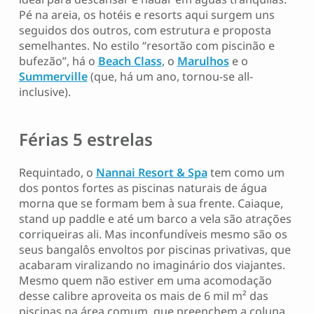
Pé na areia, os hotéis e resorts aqui surgem uns
seguidos dos outros, com estrutura e proposta
semelhantes. No estilo “resortão com piscinão e
bufezão”, há o
Beach Class
, o
Marulhos
e o
Summerville
(que, há um ano, tornou-se all-
inclusive).
Férias 5 estrelas
Requintado, o
Nannai Resort & Spa
tem como um
dos pontos fortes as piscinas naturais de água
morna que se formam bem à sua frente. Caiaque,
stand up paddle e até um barco a vela são atrações
corriqueiras ali. Mas inconfundíveis mesmo são os
seus bangalôs envoltos por piscinas privativas, que
acabaram viralizando no imaginário dos viajantes.
Mesmo quem não estiver em uma acomodação
desse calibre aproveita os mais de 6 mil m² das
piscinas na área comum, que preenchem a coluna