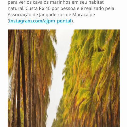
para ver os cavalos marinhos em seu habitat
natural. Custa R$ 40 por pessoa e é realizado pela
Associação de Jangadeiros de Maracaípe
(
instagram.com/ajpm_pontal
).