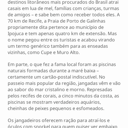
destinos litorâneos mais procurados do Brasil atrai
casais em lua de mel, famílias com crianças, turmas
de amigos – e sabe bem como receber todos eles. A
70 km de Recife, a Praia de Porto de Galinhas
propriamente dita pertence ao município de
Ipojuca e tem apenas quatro km de extensão. Mas
o nome pegou entre os turistas e acabou virando
um termo genérico também para as enseadas
vizinhas, como Cupe e Muro Alto.
Em parte, o que fez a fama local foram as piscinas
naturais formadas durante a maré baixa –
certamente um cartão-postal indiscutível. No
passeio mais popular da região, jangadas vêm e vão
ao sabor do mar cristalino e morno. Represadas
pelos recifes de corais, a cinco minutos da costa, as
piscinas se mostram verdadeiros aquários,
cheinhas de peixes pequenos e esfomeados.
Os jangadeiros oferecem ração para atraí-los e
óculos com snorkel para quem quiser ver embaixo