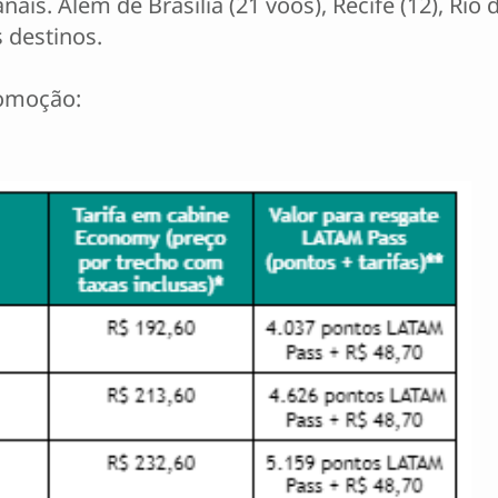
. Além de Brasília (21 voos), Recife (12), Rio d
 destinos.
romoção: