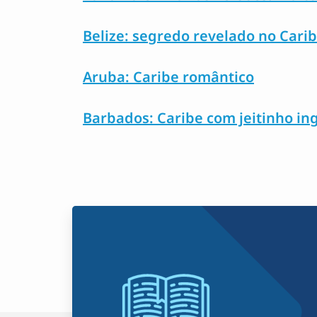
Belize: segredo revelado no Cari
Aruba: Caribe romântico
Barbados: Caribe com jeitinho in