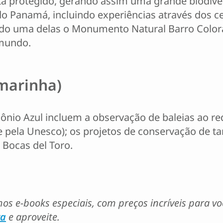
stá protegido, gerando assim uma grande biodive
do Panamá, incluindo experiências através dos cen
ndo uma delas o Monumento Natural Barro Color
 mundo.
 marinha)
mônio Azul incluem a observação de baleias ao r
pela Unesco); os projetos de conservação de tar
 Bocas del Toro.
os e-books especiais, com preços incríveis para v
ra
e aproveite.