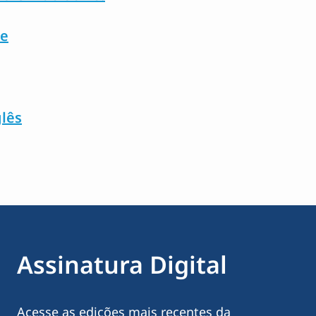
be
glês
Assinatura Digital
Acesse as edições mais recentes da