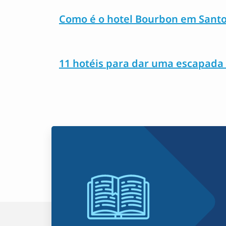
Como é o hotel Bourbon em Sant
11 hotéis para dar uma escapada 