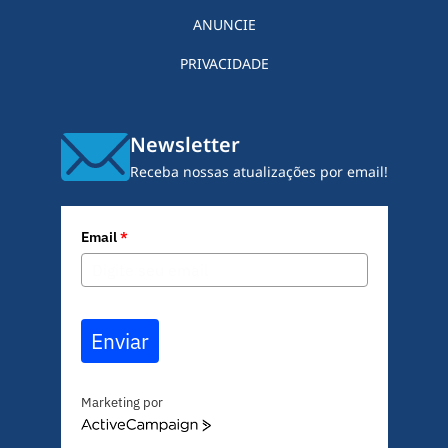
ANUNCIE
PRIVACIDADE
Newsletter
Receba nossas atualizações por email!
Email
*
Enviar
Marketing por
A
c