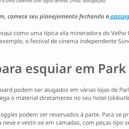
 a uma caverna com água termal. (Foto: divulgação)
ssim, comece seu planejamento fechando a
passag
do esqui como uma típica vila mineradora do Velho
r exemplo, o festival de cinema independente Sun
para esquiar em Park 
rd podem ser alugados em várias lojas de Park C
rega o material diretamente no seu hotel (
skibutl
goggles
podem ser reservados à parte. Para se pro
 neve e vestir-se em camadas, com peças tipo s