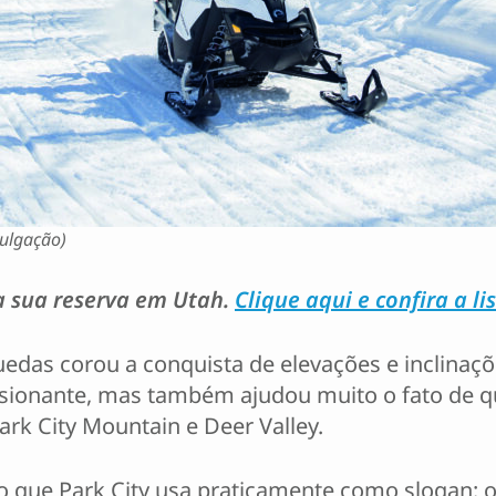
vulgação)
a sua reserva em Utah.
Clique aqui e confira a l
quedas corou a conquista de elevações e inclin
onante, mas também ajudou muito o fato de que
ark City Mountain e Deer Valley.
 que Park City usa praticamente como slogan: 