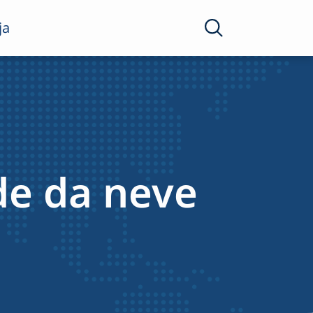
ja
de da neve