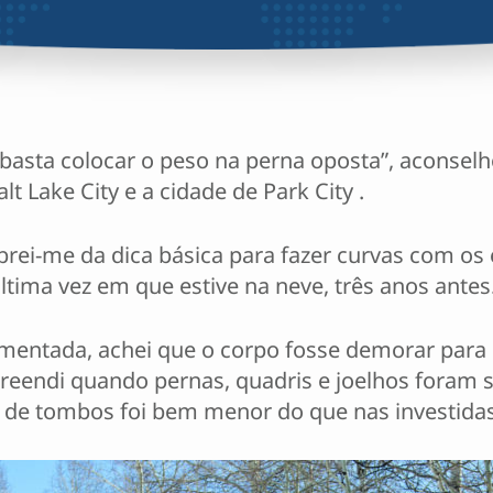
 basta colocar o peso na perna oposta”, aconselh
lt Lake City e a cidade de Park City .
rei-me da dica básica para fazer curvas com os 
tima vez em que estive na neve, três anos antes
amentada, achei que o corpo fosse demorar par
endi quando pernas, quadris e joelhos foram se
 de tombos foi bem menor do que nas investidas i