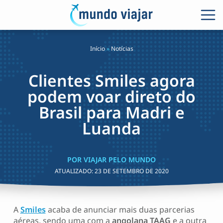
Início
»
Notícias
Clientes Smiles agora
podem voar direto do
Brasil para Madri e
Luanda
POR VIAJAR PELO MUNDO
ATUALIZADO:
23 DE SETEMBRO DE 2020
A
Smiles
acaba de anunciar mais duas parcerias
aéreas, sendo uma com a
angolana TAAG
e a outra