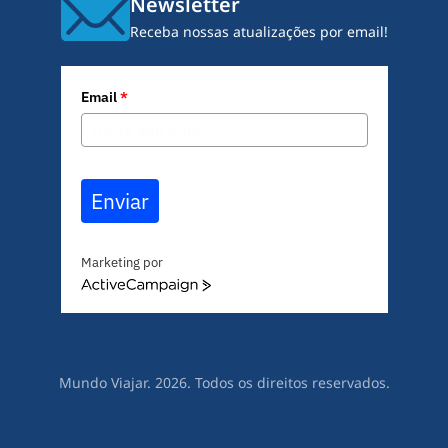
Newsletter
Receba nossas atualizações por email!
Email
*
Enviar
Marketing por
A
c
t
i
v
Mundo Viajar. 2026. Todos os direitos reservados.
e
C
a
m