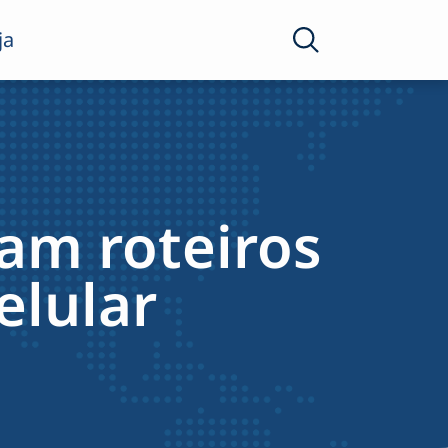
ja
jam roteiros
elular