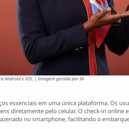
ra Android e iOS. | Imagem gerada por IA
iços essenciais em uma única plataforma. Os us
s diretamente pelo celular. O check-in online el
mazenado no smartphone, facilitando o embarque