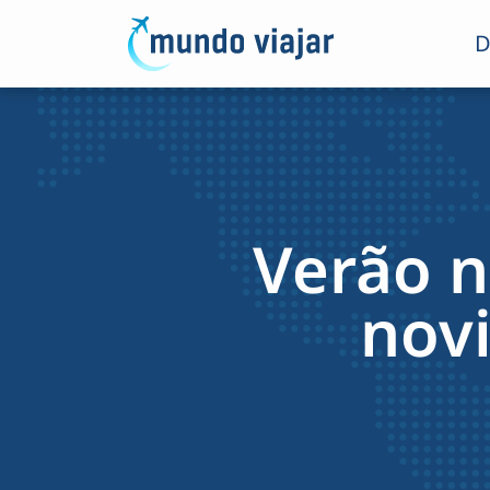
D
Verão n
nov