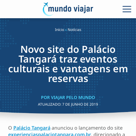
Início
»
Notícias
Novo site do Palácio
Tangará traz eventos
culturais e vantagens em
reservas
POR VIAJAR PELO MUNDO
ATUALIZADO:
7 DE JUNHO DE 2019
O
Palácio Tangará
anunciou o lançamento do site
experienciaspalaciotangara.com.br
, direcionado a