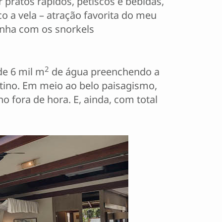
pratos rápidos, petiscos e bebidas,
o a vela – atração favorita do meu
inha com os snorkels
2
de 6 mil m
de água preenchendo a
stino. Em meio ao belo paisagismo,
o fora de hora. E, ainda, com total