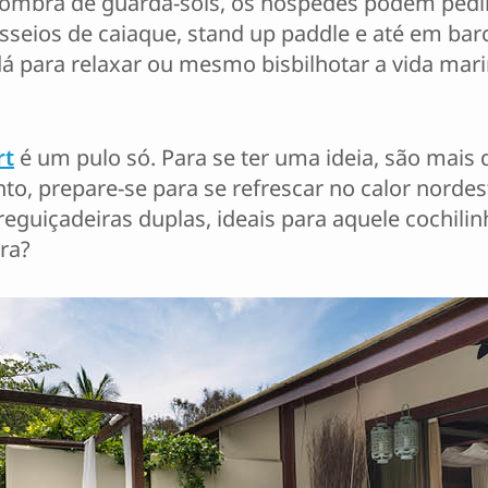
ombra de guarda-sóis, os hóspedes podem pedir 
sseios de caiaque, stand up paddle e até em barc
 dá para relaxar ou mesmo bisbilhotar a vida mar
rt
é um pulo só. Para se ter uma ideia, são mais 
nto, prepare-se para se refrescar no calor norde
guiçadeiras duplas, ideais para aquele cochilinh
ra?