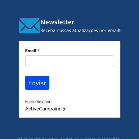
Newsletter
Receba nossas atualizações por email!
Email
*
Enviar
Marketing por
A
c
t
i
v