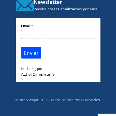
Newsletter
Receba nossas atualizações por email!
Email
*
Enviar
Marketing por
A
c
t
i
v
Mundo Viajar. 2026. Todos os direitos reservados.
e
C
a