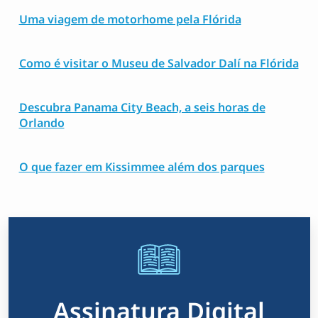
Uma viagem de motorhome pela Flórida
Como é visitar o Museu de Salvador Dalí na Flórida
Descubra Panama City Beach, a seis horas de
Orlando
O que fazer em Kissimmee além dos parques
Assinatura Digital