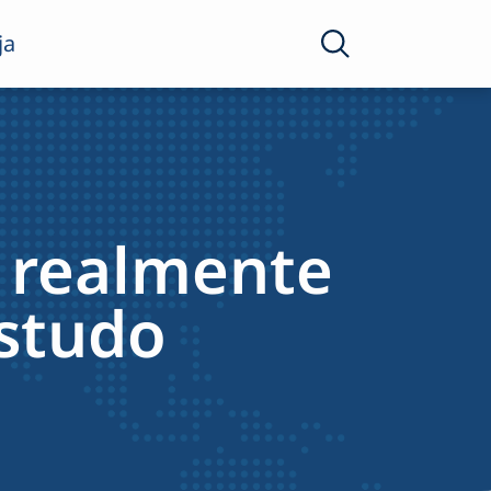
ja
a realmente
studo