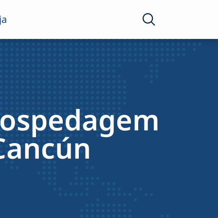
ja
 hospedagem
 Cancún