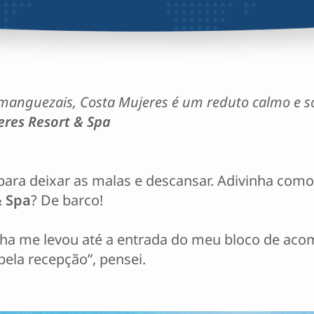
 manguezais, Costa Mujeres é um reduto calmo e so
res Resort & Spa
o para deixar as malas e descansar. Adivinha com
& Spa
? De barco!
a me levou até a entrada do meu bloco de acom
ela recepção”, pensei.