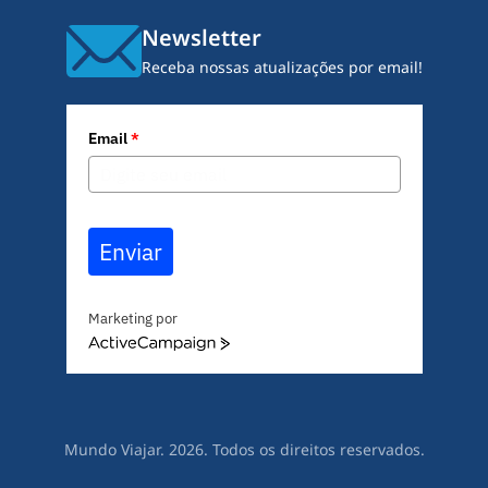
Newsletter
Receba nossas atualizações por email!
Email
*
Enviar
Marketing por
A
c
t
i
v
Mundo Viajar. 2026. Todos os direitos reservados.
e
C