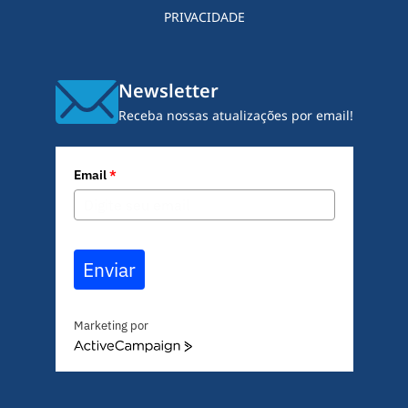
PRIVACIDADE
Newsletter
Receba nossas atualizações por email!
Email
*
Enviar
Marketing por
A
c
t
i