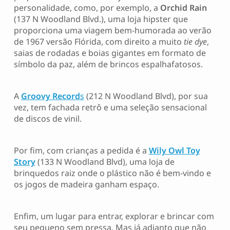
personalidade, como, por exemplo, a
Orchid Rain
(137 N Woodland Blvd.), uma loja hipster que
proporciona uma viagem bem-humorada ao verão
de 1967 versão Flórida, com direito a muito
tie dye
,
saias de rodadas e boias gigantes em formato de
símbolo da paz, além de brincos espalhafatosos.
A
Groovy Record
s
(212 N Woodland Blvd), por sua
vez, tem fachada retrô e uma seleção sensacional
de discos de vinil.
Por fim, com crianças a pedida é a
Wily Owl Toy
Story
(133 N Woodland Blvd), uma loja de
brinquedos raiz onde o plástico não é bem-vindo e
os jogos de madeira ganham espaço.
Enfim, um lugar para entrar, explorar e brincar com
seu pequeno sem pressa. Mas já adianto que não