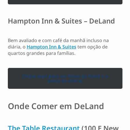
Hampton Inn & Suites – DeLand
Bem avaliado e com café da manhã incluso na
diária, o
Hampton Inn & Suites
tem opção de
quartos grandes para famílias.
Clique aqui para ver fotos do hotel e o
preço da diária!
Onde Comer em DeLand
The Table Restaurant
(100 E New