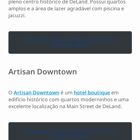
pleno centro histórico de DeLand. Possui quartos
amplos e a área de lazer agradável com piscina e
jacuzzi.
Clique aqui para ver fotos do hotel e o
preço da diária!
Artisan Downtown
O
Artisan Downtown
é um
hotel boutique
em
edifício histórico com quartos moderninhos e uma
excelente localização na Main Street de DeLand.
Clique aqui para ver fotos do hotel e o
preço da diária!