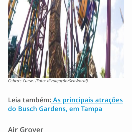
Cobra’s Curse. (Foto: divulgação/SeaWorld).
Leia também:
As principais atrações
do Busch Gardens, em Tampa
Air Grover