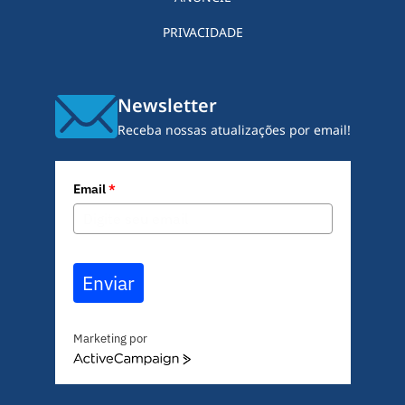
PRIVACIDADE
Newsletter
Receba nossas atualizações por email!
Email
*
Enviar
Marketing por
A
c
t