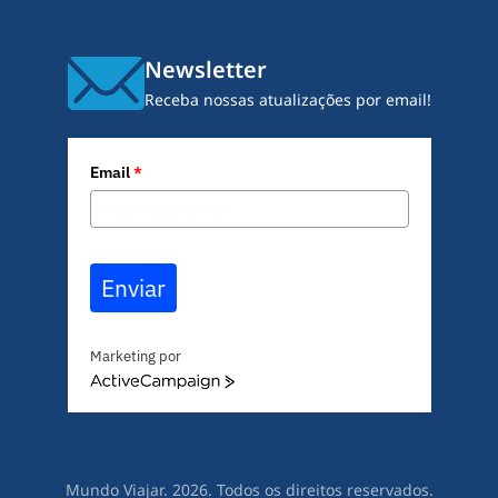
Newsletter
Receba nossas atualizações por email!
Email
*
Enviar
Marketing por
A
c
t
i
v
Mundo Viajar. 2026. Todos os direitos reservados.
e