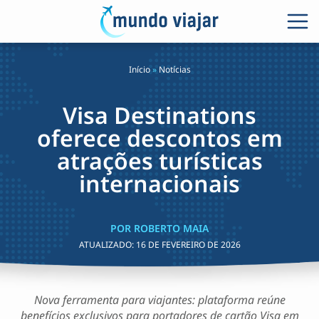
Início
»
Notícias
Visa Destinations
oferece descontos em
atrações turísticas
internacionais
POR ROBERTO MAIA
ATUALIZADO:
16 DE FEVEREIRO DE 2026
Nova ferramenta para viajantes: plataforma reúne
benefícios exclusivos para portadores de cartão Visa em