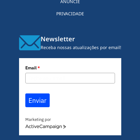
ANUNCIE
PRIVACIDADE
Newsletter
Receba nossas atualizações por email!
Email
*
Enviar
Marketing por
A
c
t