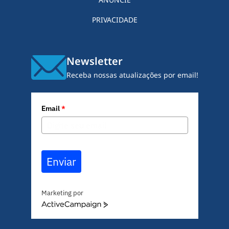
PRIVACIDADE
Newsletter
Receba nossas atualizações por email!
Email
*
Enviar
Marketing por
A
c
t