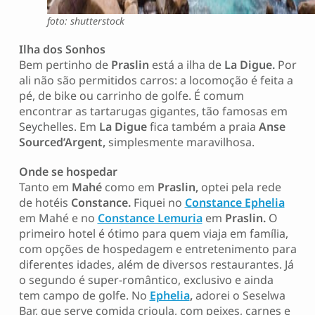
foto: shutterstock
Ilha dos Sonhos
Bem pertinho de
Praslin
está a ilha de
La
Digue.
Por
ali não são permitidos carros: a locomoção é feita a
pé, de bike ou carrinho de golfe. É comum
encontrar as tartarugas gigantes, tão famosas em
Seychelles. Em
La Digue
fica também a praia
Anse
Sourced’Argent,
simplesmente maravilhosa.
Onde se hospedar
Tanto em
Mahé
como em
Praslin,
optei pela rede
de hotéis
Constance.
Fiquei no
Constance Ephelia
em Mahé e no
Constance Lemuria
em
Praslin.
O
primeiro hotel é ótimo para quem viaja em família,
com opções de hospedagem e entretenimento para
diferentes idades, além de diversos restaurantes. Já
o segundo é super-romântico, exclusivo e ainda
tem campo de golfe. No
Ephelia
,
adorei o Seselwa
Bar, que serve comida crioula, com peixes, carnes e