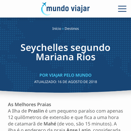
Início
»
Destinos
Seychelles segundo
Mariana Rios
POR VIAJAR PELO MUNDO
ATUALIZADO:
16 DE AGOSTO DE 2018
As Melhores Praias
A Ilha de
Praslin
é um pequeno paraíso com apenas
12 quilômetros de extensão e que fica a uma hora
de catamarã de
Mahé
(de voo, são 15 minutos). A
ilha é o endereço da praia
Anse Lazio,
considerada,