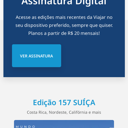
Assinatura Digital
ç
ã
Acesse as edições mais recentes da Viajar no
o
seu dispositivo preferido, sempre que quiser.
Planos a partir de R$ 20 mensais!
d
e
VER ASSINATURA
p
o
s
t
Edição 157 SUÍÇA
s
Costa Rica, Nordeste, Califórnia e mais