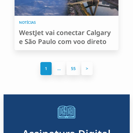
NOTÍCIAS
WestJet vai conectar Calgary
e São Paulo com voo direto
P
1
…
55
>
a
g
i
n
a