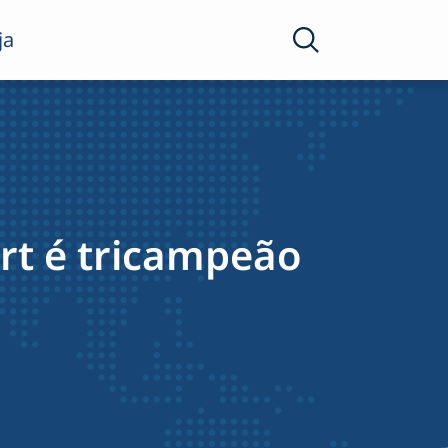
ja
ort é tricampeão