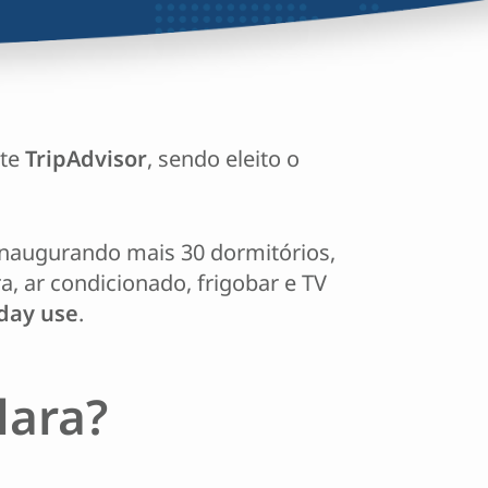
ite
TripAdvisor
, sendo eleito o
inaugurando mais 30 dormitórios,
, ar condicionado, frigobar e TV
day use
.
lara?