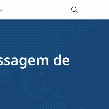
ja
assagem de