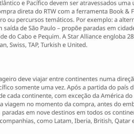
lântico e Pacífico devem ser atravessados uma úni
compra direta do RTW com a ferramenta Book & Fl
iro ou percursos temáticos. Por exemplo: a altern
com saída de São Paulo – propõe paradas em cid
dade do Cabo e Pequim. A Star Alliance engloba 
an, Swiss, TAP, Turkish e United.
geiro deve viajar entre continentes numa direção
cífico somente uma vez. Após a partida do país 
 de cada continente, com exceção da América do 
s da viagem no momento da compra, antes do emb
paradas em nove destinos em todos os continente
companhias, como Latam, Iberia, British, Qatar 