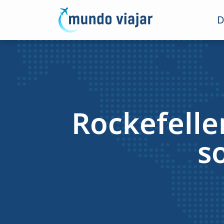
D
Rockefelle
s