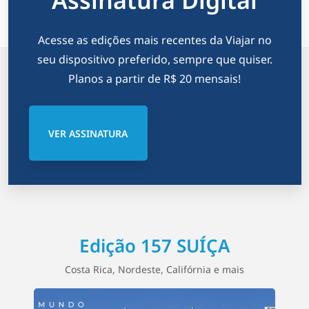
Assinatura Digital
ç
ã
Acesse as edições mais recentes da Viajar no
o
seu dispositivo preferido, sempre que quiser.
Planos a partir de R$ 20 mensais!
d
e
VER ASSINATURA
p
o
s
t
Edição 157 SUÍÇA
s
Costa Rica, Nordeste, Califórnia e mais