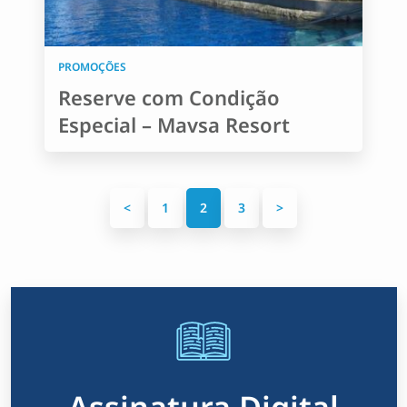
PROMOÇÕES
Reserve com Condição
Especial – Mavsa Resort
P
<
1
2
3
>
a
g
i
n
a