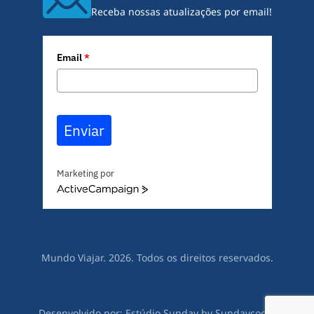
Receba nossas atualizações por email!
Email
*
Enviar
Marketing por
A
c
t
i
v
Mundo Viajar. 2026. Todos os direitos reservados.
e
C
a
m
Desenvolvido por:
Estúdio Sunday
by
Sundaycooks